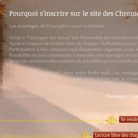
Pourquoi s'inscrire sur le site des Chron
Les avantages de l'inscription sont nombreux:
Accès à "l'échoppe des héros" (où l'ensemble des articles son
Accès à l'espace de lecture libre du Sceptre Nythahâne jusqu
Participation à des concours spécifiquement organisés pour les
Possibilité de pré-commander l'ensemble des ouvrages avant l
Recevoir certaines informations et actualités en exclusivité e
Il n'y aura aucun "spam" dans votre boîte mail. Les messag
porteront sur du contenu exclusif étant donné que je com
Twitter.
Connexion / Insc
Qu'attendez-vous donc pour vous inscrire ?
Accès direct aux 
Se rendr
xxxxxxxxxxxxxxxxxxxxxxxxxxxxxxxxxxxxxxxxxxxxxxxxx
Lecture libre des cha
xxxxxxxxxxxxxxxxxxxxxxxxxxxxxxxxxxxxx